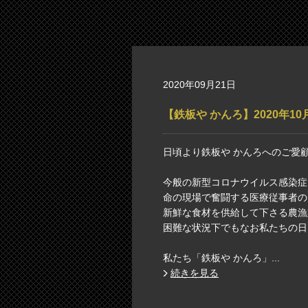
2020年09月21日
【鉄板や かんろ】2020年1
日頃より鉄板や かんろへのご愛
今般の新型コロナウイルス感染症
命の現場で奮闘する医療従事者の
新鮮な食材を供給して下さる農漁
困難な状況下でもなお私たちの日
私たち「鉄板や かんろ」...
続きを見る