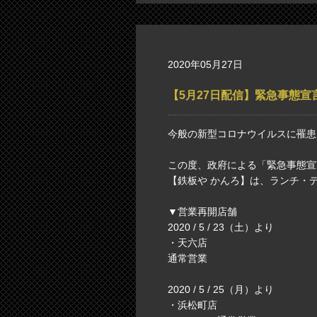
2020年05月27日
【5月27日配信】緊急事態
今般の新型コロナウイルスに罹患
この度、政府による「緊急事態宣
【鉄板や かんろ】は、ランチ・
▼営業再開店舗
2020 / 5 / 23（土）より
・天六店
通常営業
2020 / 5 / 25（月）より
・浜松町店