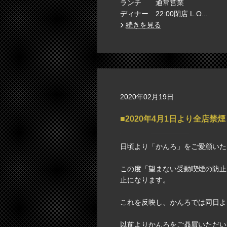
ランチ 通常営業
ディナー 22:00閉店 L.O...
続きを見る
2020年02月19日
■2020年4月1日より全店禁
日頃より「かんろ」をご愛顧いた
この度「望まない受動喫煙の防止
止になります。
これを反映し、かんろでは同日よ
以前よりかんろをご贔屓いただい