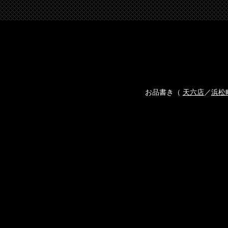
お品書き（
天六店
／
浜松